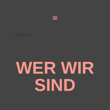
Start
»
ÜBER UNS
WER WIR
SIND